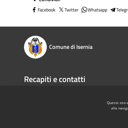
Facebook
Twitter
Whatsapp
Teleg
Comune di Isernia
Recapiti e contatti
Piazza Marconi, 3 - 86170 Isernia (IS)
Telefono:
P.Iva:
00034670943
Fax:
086
Email:
pr
Questo sito 
alla navig
Pec:
com