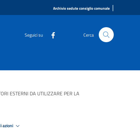
|
Archivio sedute consiglio comunale
Seguici su
Cerca
TORI ESTERNI DA UTILIZZARE PER LA
i azioni