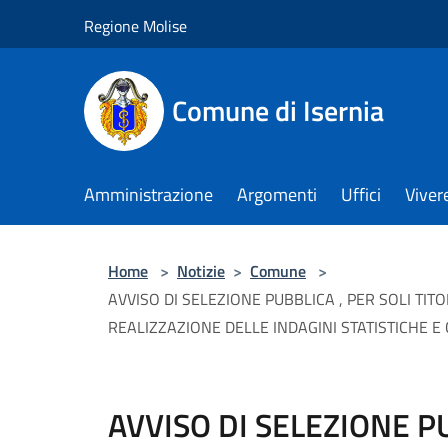
Salta al contenuto principale
Regione Molise
Comune di Isernia
Amministrazione
Argomenti
Uffici
Viver
Home
>
Notizie
>
Comune
>
AVVISO DI SELEZIONE PUBBLICA , PER SOLI TIT
REALIZZAZIONE DELLE INDAGINI STATISTICHE E
AVVISO DI SELEZIONE PU