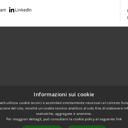
ram
LinkedIn
Centralino Unico 0865.4491
Informazioni sui cookie
5.415324
otocollo@comune.isernia.it
web utilizza cookie tecnici e assimilati strettamente necessari al corretto fu
azione del sito, nonché un cookie tecnico analitico al solo fine di elaborare i
uneisernia@pec.it
statistiche, aggregate e anonime.
Per maggiori dettagli, può consultare la cookie policy al seguente
link