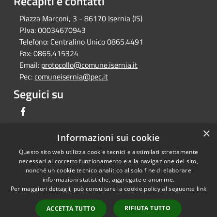
Recapiti e contatti
Piazza Marconi, 3 - 86170 Isernia (IS)
P.Iva:
00034670943
Telefono:
Centralino Unico 0865.4491
Fax:
0865.415324
Email:
protocollo@comune.isernia.it
Pec:
comuneisernia@pec.it
Seguici su
Facebook
×
Informazioni sui cookie
Questo sito web utilizza cookie tecnici e assimilati strettamente
RSS
Copyright © 2026 • Comune di
necessari al corretto funzionamento e alla navigazione del sito,
Accessibilità
Isernia • Powered by
nonché un cookie tecnico analitico al solo fine di elaborare
informazioni statistiche, aggregate e anonime.
Privacy
Municipium
Accesso
•
Per maggiori dettagli, può consultare la cookie policy al seguente
link
Cookie
redazione
Mappa del sito
RIFIUTA TUTTO
ACCETTA TUTTO
Feedback per non