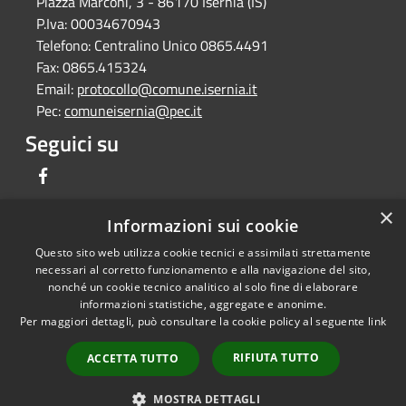
Piazza Marconi, 3 - 86170 Isernia (IS)
P.Iva:
00034670943
Telefono:
Centralino Unico 0865.4491
Fax:
0865.415324
Email:
protocollo@comune.isernia.it
Pec:
comuneisernia@pec.it
Seguici su
Facebook
×
Informazioni sui cookie
Questo sito web utilizza cookie tecnici e assimilati strettamente
RSS
Copyright © 2026 • Comune di
necessari al corretto funzionamento e alla navigazione del sito,
Accessibilità
Isernia • Powered by
nonché un cookie tecnico analitico al solo fine di elaborare
Privacy
Municipium
Accesso
informazioni statistiche, aggregate e anonime.
•
Per maggiori dettagli, può consultare la cookie policy al seguente
link
Cookie
redazione
Mappa del sito
RIFIUTA TUTTO
ACCETTA TUTTO
Feedback per non
conformità
MOSTRA DETTAGLI