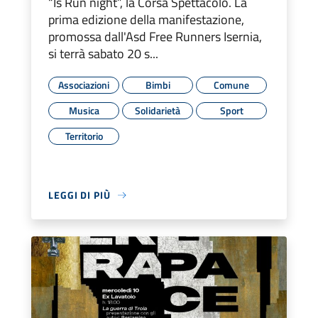
“Is Run night”, la Corsa Spettacolo. La
prima edizione della manifestazione,
promossa dall'Asd Free Runners Isernia,
si terrà sabato 20 s...
Associazioni
Bimbi
Comune
Musica
Solidarietà
Sport
Territorio
LEGGI DI PIÙ