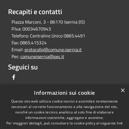
Recapiti e contatti
Piazza Marconi, 3 - 86170 Isernia (IS)
P.Iva:
00034670943
Telefono:
Centralino Unico 0865.4491
Fax:
0865.415324
Email:
protocollo@comune.isernia.it
Pec:
comuneisernia@pec.it
Seguici su
Facebook
×
Informazioni sui cookie
Questo sito web utilizza cookie tecnici e assimilati strettamente
RSS
Copyright © 2026 • Comune di
necessari al corretto funzionamento e alla navigazione del sito,
Accessibilità
Isernia • Powered by
nonché un cookie tecnico analitico al solo fine di elaborare
Privacy
Municipium
Accesso
informazioni statistiche, aggregate e anonime.
•
Per maggiori dettagli, può consultare la cookie policy al seguente
link
Cookie
redazione