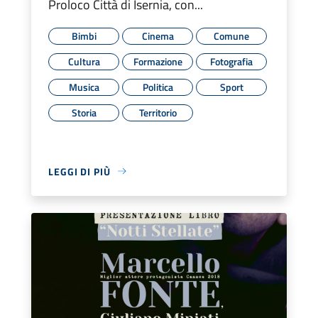
Proloco Città di Isernia, con...
Bimbi
Cinema
Comune
Cultura
Formazione
Fotografia
Musica
Politica
Sport
Storia
Territorio
LEGGI DI PIÙ