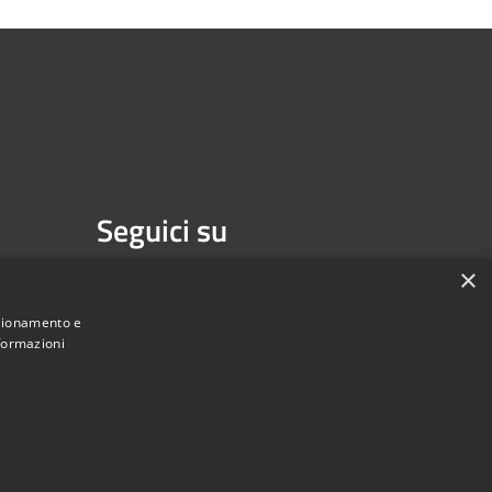
Seguici su
Facebook
×
nzionamento e
nformazioni
Municipium
Accesso redazione
di Isernia • Powered by
•