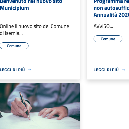
Benvenuto nel nuovo sito
Programma reg
Municipium
non autosuffic
Annualità 202
Online il nuovo sito del Comune
AVVISO...
di Isernia...
Comune
Comune
LEGGI DI PIÙ
LEGGI DI PIÙ