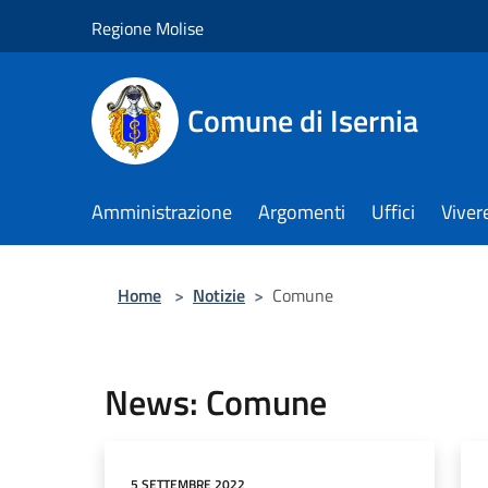
Salta al contenuto principale
Regione Molise
Comune di Isernia
Amministrazione
Argomenti
Uffici
Viver
Home
>
Notizie
>
Comune
News: Comune
5 SETTEMBRE 2022