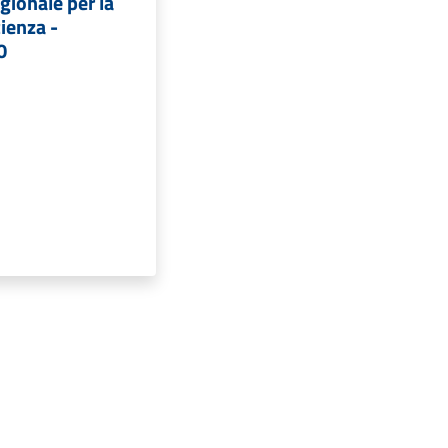
ionale per la
ienza -
0