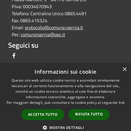
P.Iva:
00034670943
Telefono:
Centralino Unico 0865.4491
Fax:
0865.415324
Email:
protocollo@comune.isernia.it
Pec:
comuneisernia@pec.it
Seguici su
Facebook
×
Informazioni sui cookie
Questo sito web utilizza cookie tecnici e assimilati strettamente
RSS
Copyright © 2026 • Comune di
necessari al corretto funzionamento e alla navigazione del sito,
Accessibilità
Isernia • Powered by
nonché un cookie tecnico analitico al solo fine di elaborare
Privacy
Municipium
Accesso
informazioni statistiche, aggregate e anonime.
•
Per maggiori dettagli, può consultare la cookie policy al seguente
link
Cookie
redazione
Mappa del sito
RIFIUTA TUTTO
ACCETTA TUTTO
Feedback per non
conformità
MOSTRA DETTAGLI