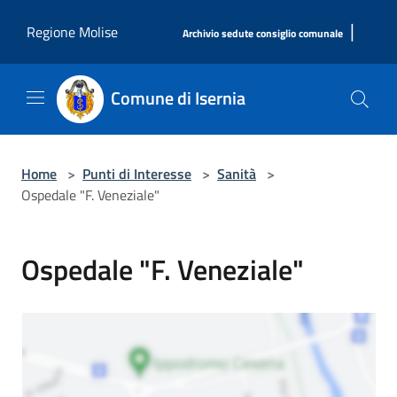
Salta al contenuto principale
|
Regione Molise
Archivio sedute consiglio comunale
Comune di Isernia
Home
>
Punti di Interesse
>
Sanità
>
Ospedale "F. Veneziale"
Ospedale "F. Veneziale"