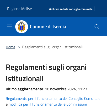
Salta al contenuto principale
|
Regione Molise
Archivio sedute consiglio comunale
Comune di Isernia
Home
>
Regolamenti sugli organi istituzionali
Regolamenti sugli organi
istituzionali
Ultimo aggiornamento
: 18 novembre 2024, 11:23
Regolamento per il funzionamento del Consiglio Comunale
e
modifica per il funzionamento delle Commissioni