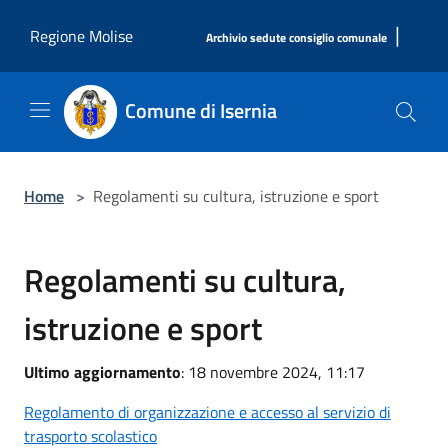
Salta al contenuto principale
|
Regione Molise
Archivio sedute consiglio comunale
Comune di Isernia
Home
>
Regolamenti su cultura, istruzione e sport
Regolamenti su cultura,
istruzione e sport
Ultimo aggiornamento
: 18 novembre 2024, 11:17
Regolamento di organizzazione e accesso al servizio di
trasporto scolastico