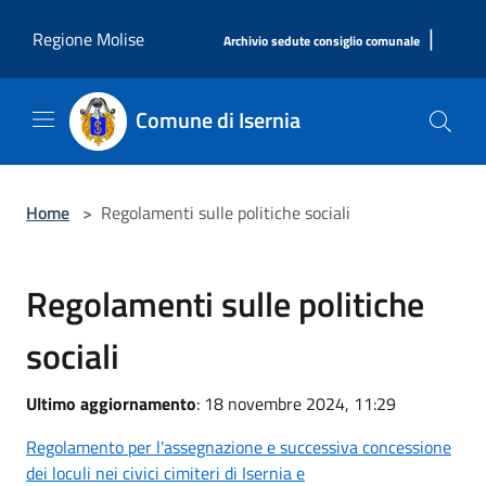
Salta al contenuto principale
|
Regione Molise
Archivio sedute consiglio comunale
Comune di Isernia
Home
>
Regolamenti sulle politiche sociali
Regolamenti sulle politiche
sociali
Ultimo aggiornamento
: 18 novembre 2024, 11:29
Regolamento per l'assegnazione e successiva concessione
dei loculi nei civici cimiteri di Isernia e