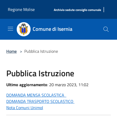
Salta al contenuto principale
|
Regione Molise
Archivio sedute consiglio comunale
Comune di Isernia
Home
>
Pubblica Istruzione
Pubblica Istruzione
Ultimo aggiornamento
: 20 marzo 2023, 11:02
DOMANDA MENSA SCOLASTICA
DOMANDA TRASPORTO SCOLASTICO
Nota Comuni Unimol