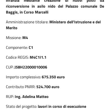
infanzia mediante creazione di nuovi posti da
riconversione in asilo nido del Palazzo comunale De
Baggis, in Corso Marcelli
Amministrazione titolare:
Ministero dell'Istruzione e del
Merito
Missione:
M4
Componente:
C1
Codice REGIS:
M4C1I1.1
CUP:
J58H22000010006
Importo complessivo:
675.350 euro
Contributo PNRR:
524
.700 euro
RUP:
Ing. Adelina Matteo
Stato del progetto:
lavori in corso di esecuzione