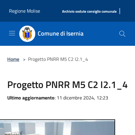
Salta al contenuto principale
|
Regione Molise
Archivio sedute consiglio comunale
Comune di Isernia
Home
>
Progetto PNRR M5 C2 I2.1_4
Progetto PNRR M5 C2 I2.1_4
Ultimo aggiornamento
: 11 dicembre 2024, 12:23