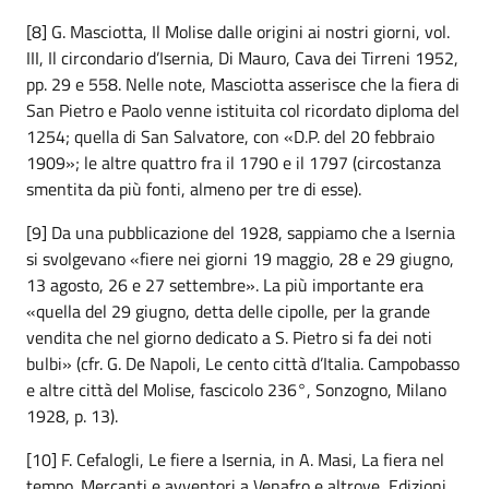
[8] G. Masciotta, Il Molise dalle origini ai nostri giorni, vol.
III, Il circondario d’Isernia, Di Mauro, Cava dei Tirreni 1952,
pp. 29 e 558. Nelle note, Masciotta asserisce che la fiera di
San Pietro e Paolo venne istituita col ricordato diploma del
1254; quella di San Salvatore, con «D.P. del 20 febbraio
1909»; le altre quattro fra il 1790 e il 1797 (circostanza
smentita da più fonti, almeno per tre di esse).
[9] Da una pubblicazione del 1928, sappiamo che a Isernia
si svolgevano «fiere nei giorni 19 maggio, 28 e 29 giugno,
13 agosto, 26 e 27 settembre». La più importante era
«quella del 29 giugno, detta delle cipolle, per la grande
vendita che nel giorno dedicato a S. Pietro si fa dei noti
bulbi» (cfr. G. De Napoli, Le cento città d’Italia. Campobasso
e altre città del Molise, fascicolo 236°, Sonzogno, Milano
1928, p. 13).
[10] F. Cefalogli, Le fiere a Isernia, in A. Masi, La fiera nel
tempo. Mercanti e avventori a Venafro e altrove, Edizioni