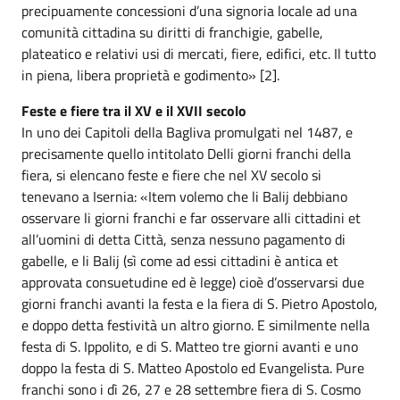
precipuamente concessioni d’una signoria locale ad una
comunità cittadina su diritti di franchigie, gabelle,
plateatico e relativi usi di mercati, fiere, edifici, etc. Il tutto
in piena, libera proprietà e godimento» [2].
Feste e fiere tra il XV e il XVII secolo
In uno dei Capitoli della Bagliva promulgati nel 1487, e
precisamente quello intitolato Delli giorni franchi della
fiera, si elencano feste e fiere che nel XV secolo si
tenevano a Isernia: «Item volemo che li Balij debbiano
osservare li giorni franchi e far osservare alli cittadini et
all’uomini di detta Città, senza nessuno pagamento di
gabelle, e li Balij (sì come ad essi cittadini è antica et
approvata consuetudine ed è legge) cioè d’osservarsi due
giorni franchi avanti la festa e la fiera di S. Pietro Apostolo,
e doppo detta festività un altro giorno. E similmente nella
festa di S. Ippolito, e di S. Matteo tre giorni avanti e uno
doppo la festa di S. Matteo Apostolo ed Evangelista. Pure
franchi sono i dì 26, 27 e 28 settembre fiera di S. Cosmo