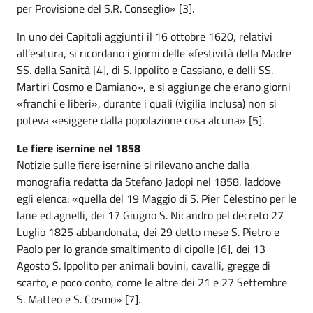
per Provisione del S.R. Conseglio» [3].
In uno dei Capitoli aggiunti il 16 ottobre 1620, relativi
all’esitura, si ricordano i giorni delle «festività della Madre
SS. della Sanità [4], di S. Ippolito e Cassiano, e delli SS.
Martiri Cosmo e Damiano», e si aggiunge che erano giorni
«franchi e liberi», durante i quali (vigilia inclusa) non si
poteva «esiggere dalla popolazione cosa alcuna» [5].
Le fiere isernine nel 1858
Notizie sulle fiere isernine si rilevano anche dalla
monografia redatta da Stefano Jadopi nel 1858, laddove
egli elenca: «quella del 19 Maggio di S. Pier Celestino per le
lane ed agnelli, dei 17 Giugno S. Nicandro pel decreto 27
Luglio 1825 abbandonata, dei 29 detto mese S. Pietro e
Paolo per lo grande smaltimento di cipolle [6], dei 13
Agosto S. Ippolito per animali bovini, cavalli, gregge di
scarto, e poco conto, come le altre dei 21 e 27 Settembre
S. Matteo e S. Cosmo» [7].