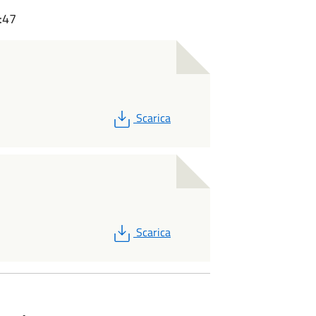
:47
PDF
Scarica
PDF
Scarica