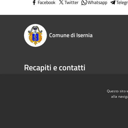
Facebook
Twitter
Whatsapp
Teleg
Comune di Isernia
Recapiti e contatti
Piazza Marconi, 3 - 86170 Isernia (IS)
Telefono:
P.Iva:
00034670943
Fax:
086
Email:
pr
Questo sito 
alla navig
Pec:
com
RSS
Accessibilità
Privacy
Cookie
Mappa de