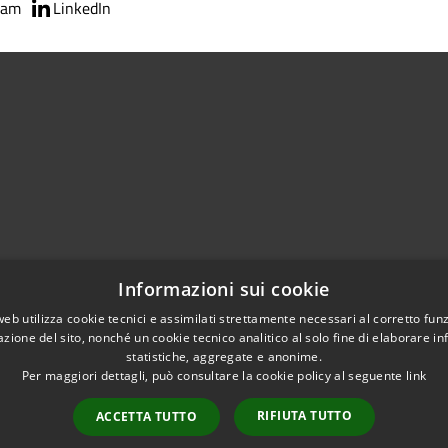
ram
LinkedIn
Centralino Unico 0865.4491
Informazioni sui cookie
5.415324
otocollo@comune.isernia.it
web utilizza cookie tecnici e assimilati strettamente necessari al corretto fu
azione del sito, nonché un cookie tecnico analitico al solo fine di elaborare i
uneisernia@pec.it
statistiche, aggregate e anonime.
Per maggiori dettagli, può consultare la cookie policy al seguente
link
RIFIUTA TUTTO
ACCETTA TUTTO
l sito
Copyright © 2026 • Comune 