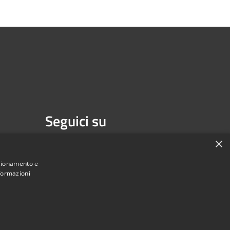
Seguici su
Facebook
×
nzionamento e
nformazioni
Municipium
Accesso redazione
di Isernia • Powered by
•