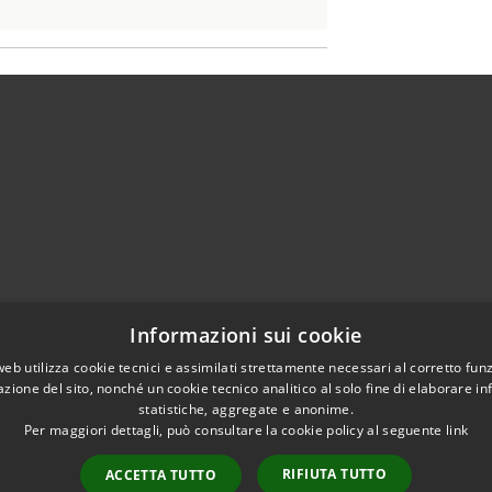
Centralino Unico 0865.4491
Informazioni sui cookie
5.415324
otocollo@comune.isernia.it
web utilizza cookie tecnici e assimilati strettamente necessari al corretto fu
azione del sito, nonché un cookie tecnico analitico al solo fine di elaborare i
uneisernia@pec.it
statistiche, aggregate e anonime.
Per maggiori dettagli, può consultare la cookie policy al seguente
link
RIFIUTA TUTTO
ACCETTA TUTTO
l sito
Copyright © 2026 • Comune 