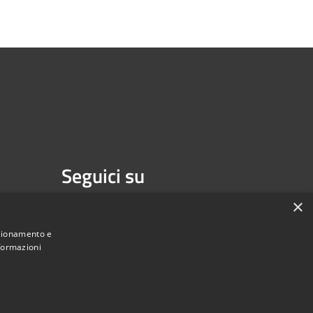
Seguici su
Facebook
×
nzionamento e
nformazioni
Municipium
Accesso redazione
di Isernia • Powered by
•