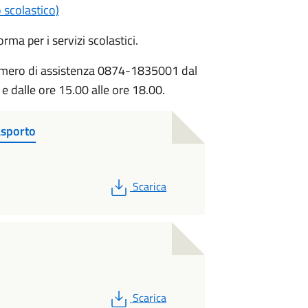
 scolastico)
orma per i servizi scolastici.
 numero di assistenza 0874-1835001 dal
 e dalle ore 15.00 alle ore 18.00.
sporto
PDF
Scarica
PDF
Scarica