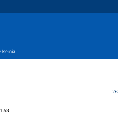
e Isernia
Ved
21:48